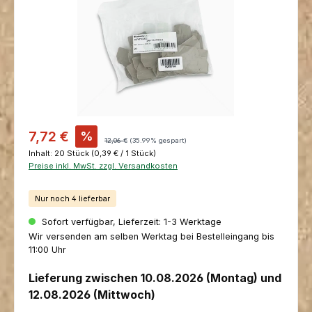
Verkaufspreis:
7,72 €
%
Regulärer Preis:
12,06 €
(35.99% gespart)
Inhalt:
20 Stück
(0,39 € / 1 Stück)
Preise inkl. MwSt. zzgl. Versandkosten
Nur noch 4 lieferbar
Sofort verfügbar, Lieferzeit: 1-3 Werktage
Wir versenden am selben Werktag bei Bestelleingang bis
11:00 Uhr
Lieferung zwischen 10.08.2026 (Montag) und
12.08.2026 (Mittwoch)