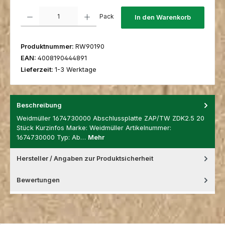
Produkt Anzahl: Gib den gewünschten Wert ein oder benutze die Schaltfl
Pack
In den Warenkorb
Produktnummer:
RW90190
EAN:
4008190444891
Lieferzeit:
1-3 Werktage
Beschreibung
Weidmüller 1674730000 Abschlussplatte ZAP/TW ZDK2.5 20
Stück Kurzinfos Marke: Weidmüller Artikelnummer:
1674730000 Typ: Ab…
Mehr
Hersteller / Angaben zur Produktsicherheit
Bewertungen