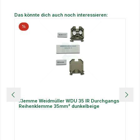
Produktgalerie überspringen
Das könnte dich auch noch interessieren:
%
Klemme Weidmüller WDU 35 IR Durchgangs-
Reihenklemme 35mm² dunkelbeige