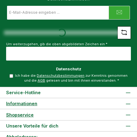
E-
Mail-
Adresse
*
Loading...
Um weiterzugehen, gib die oben abgebildeten Zeichen ein
*
Datenschutz
Ich habe die
Datenschutzbestimmungen
zur Kenntnis genommen
und die
AGB
gelesen und bin mit ihnen einverstanden.
*
Service-Hotline
Informationen
Shopservice
Unsere Vorteile für dich
Abholadresse: