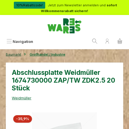
Zum Hauptinhalt springen
10%Rabattcode!
Jetzt zum Newsletter anmelden und
sofort
Willkommensrabatt sichern!
Navigation
Baumarkt
Großhandel / Industrie
Abschlussplatte Weidmüller
1674730000 ZAP/TW ZDK2.5 20
Stück
Weidmüller
Bildergalerie überspringen
Rabatt
-35,9%