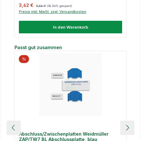
Verkaufspreis:
Regulärer Preis:
3,62 €
5,66 €
(36.04% gespart)
Preise inkl. MwSt. zzgl. Versandkosten
In den Warenkorb
Produktgalerie überspringen
Passt gut zusammen
%
Abschluss/Zwischenplatten Weidmüller
ZAP/TW7 BL Abschlussplatte, blau