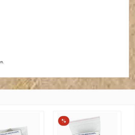
en.
%