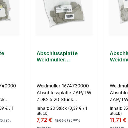
te
Abschlussplatte
Abschl
Weidmüller
Weidmü
1674730000 ZAP/TW
16320
tück
ZDK2.5 20 Stück
ZAP/TW
8740000
Weidmüller 1674730000
Weidmül
Abschlussplatte ZAP/TW
Abschlu
ck
ZDK2.5 20 Stück
ZAP/TW
Kurzinfos Marke:
Kurzinfos Mar
39 € / 1
Inhalt:
20 Stück
(0,39 € / 1
Inhalt:
35
Weidmüller
Weidmül
Stück)
Stück)
 Preis:
Regulärer Preis:
Verkaufspreis:
Verkauf
7,72 €
11,71 €
Artikelnummer:
Artikel
35.98%
12,06 €
(35.99%
:
1674730000 Typ:
1632090