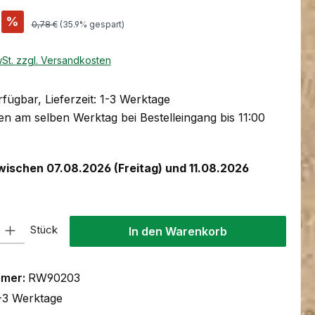
s:
%
Regulärer Preis:
0,78 €
(35.9% gespart)
wSt. zzgl. Versandkosten
fügbar, Lieferzeit: 1-3 Werktage
n am selben Werktag bei Bestelleingang bis 11:00
wischen 07.08.2026 (Freitag) und 11.08.2026
l: Gib den gewünschten Wert ein oder benutze die Schaltflächen um
Stück
In den Warenkorb
mmer:
RW90203
-3 Werktage