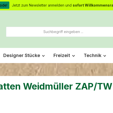
ode!
Jetzt zum Newsletter anmelden und
sofort Willkommensra
Designer Stücke
Freizeit
Technik
atten Weidmüller ZAP/TW