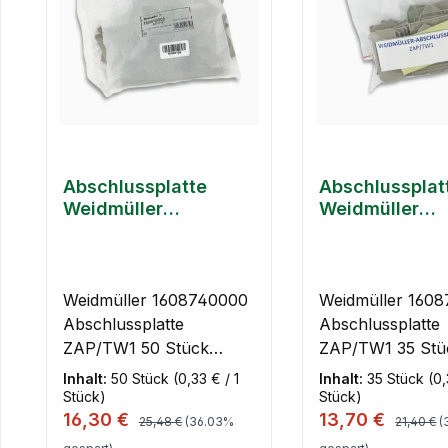
Abschlussplatte
Abschlussplat
Weidmüller
Weidmüller
1608740000
1608740000
ZAP/TW1 50 Stück
ZAP/TW1 35 S
Weidmüller 1608740000
Weidmüller 160
Abschlussplatte
Abschlussplatte
ZAP/TW1 50 Stück
ZAP/TW1 35 Stü
Kurzinfos Marke:
Kurzinfos Marke:
Inhalt:
50 Stück
(0,33 € / 1
Inhalt:
35 Stück
(0,
Weidmüller
Weidmüller
Stück)
Stück)
Regulärer Preis:
Regulärer
Verkaufspreis:
Verkaufspreis:
16,30 €
13,70 €
Artikelnummer:
Artikelnummer:
25,48 €
(36.03%
21,40 €
(
1608740000 Typ:
1608740000 Typ