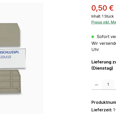
Verkaufsprei
0,50 €
Inhalt:
1 Stück
Preise inkl. M
Sofort ver
Wir versende
Uhr
Lieferung z
(Dienstag)
Produkt Anzah
Produktnu
Lieferzeit:
1