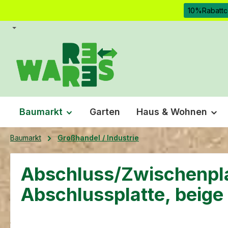
10%Rabattc
m Hauptinhalt springen
Zur Suche springen
Zur Hauptnavigation springen
Baumarkt
Garten
Haus & Wohnen
Baumarkt
Großhandel / Industrie
Abschluss/Zwischenpl
Abschlussplatte, beige