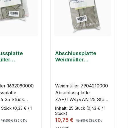
ussplatte
Abschlussplatte
ller
Weidmüller
90000
7904210000
4 35 Stück
ZAP/TW4/4AN 25
Stück
ler 1632090000
Weidmüller 7904210000
ssplatte
Abschlussplatte
4 35 Stück
ZAP/TW4/4AN 25 Stück
ke:
Kurzinfos Marke:
 Stück
(0,33 € / 1
Inhalt:
25 Stück
(0,43 € / 1
ler
Weidmüller
Stück)
Regulärer Preis:
Regulärer Preis:
spreis:
Verkaufspreis:
10,75 €
nummer:
Artikelnummer:
18,30 €
(36.01%
16,80 €
(36.01%
000 Typ:
7904210000 Typ: