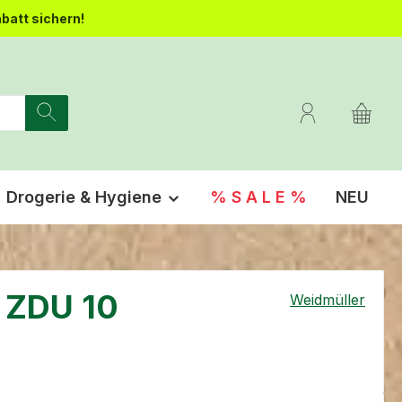
batt sichern!
Drogerie & Hygiene
% S A L E %
NEU
 ZDU 10
Weidmüller