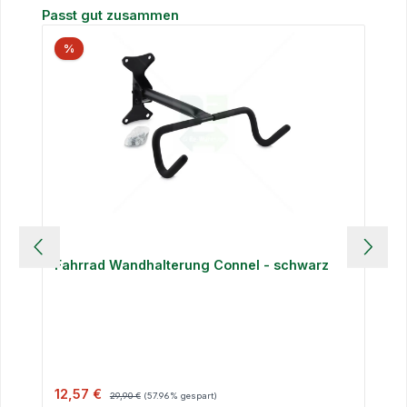
Produktgalerie überspringen
Passt gut zusammen
%
Fahrrad Wandhalterung Connel - schwarz
Verkaufspreis:
Regulärer Preis:
12,57 €
29,90 €
(57.96% gespart)