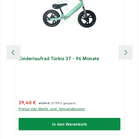
Kinderlaufrad Türkis 37 - 96 Monate
Verkaufspreis:
Regulärer Preis:
29,40 €
69,99 €
(57.99% gespart)
Preise inkl. MwSt. zzgl. Versandkosten
In den Warenkorb