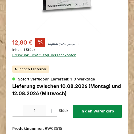
Verkaufspreis:
12,80 €
%
Regulärer Preis:
20,00 €
(36% gespart)
Inhalt:
1 Stück
Preise inkl. MwSt. zzgl. Versandkosten
Nur noch 1 lieferbar
Sofort verfügbar, Lieferzeit: 1-3 Werktage
Lieferung zwischen 10.08.2026 (Montag) und
12.08.2026 (Mittwoch)
Produkt Anzahl: Gib den gewünschten Wert ein oder benutze die Schaltfl
Stück
In den Warenkorb
Produktnummer:
RW03515