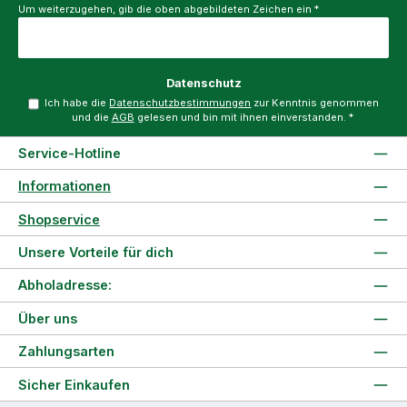
Um weiterzugehen, gib die oben abgebildeten Zeichen ein
*
Datenschutz
Ich habe die
Datenschutzbestimmungen
zur Kenntnis genommen
und die
AGB
gelesen und bin mit ihnen einverstanden.
*
Service-Hotline
Informationen
Shopservice
Unsere Vorteile für dich
Abholadresse:
Über uns
Zahlungsarten
Sicher Einkaufen